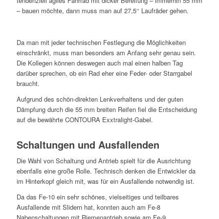
tendenziell agiles Fahrrad mit dicker Bereifung – immerhin 55 mm
– bauen möchte, dann muss man auf 27,5‘‘ Laufräder gehen.
Da man mit jeder technischen Festlegung die Möglichkeiten
einschränkt, muss man besonders am Anfang sehr genau sein.
Die Kollegen können deswegen auch mal einen halben Tag
darüber sprechen, ob ein Rad eher eine Feder- oder Starrgabel
braucht.
Aufgrund des schön-direkten Lenkverhaltens und der guten
Dämpfung durch die 55 mm breiten Reifen fiel die Entscheidung
auf die bewährte CONTOURA Exxtralight-Gabel.
Schaltungen und Ausfallenden
Die Wahl von Schaltung und Antrieb spielt für die Ausrichtung
ebenfalls eine große Rolle. Technisch denken die Entwickler da
im Hinterkopf gleich mit, was für ein Ausfallende notwendig ist.
Da das Fe-10 ein sehr schönes, vielseitiges und teilbares
Ausfallende mit Slidern hat, konnten auch am Fe-8
Nabenschaltungen mit Riemenantrieb sowie am Fe-9