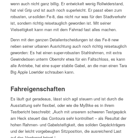
wenn auch nicht ganz billig. Er entwickelt wenig Rollwiderstand,
hat viel Grip und ist auch noch superleicht. Er passt eben zum
robusten, ur-soliden Fe-8, das nicht nur was für den Stadtverkehr
ist, sondern richtig reisetauglich geworden ist. Mit seiner
Vielseitigkeit kann man mit dem Fahrrad fast alles machen.
Denn mit den ganzen Detailentscheidungen ist das Fe-8 new
neben seiner urbanen Ausrichtung auch noch richtig reisetauglich
geworden: Es hat einen super-robusten Stahlrahmen, mit extra
Gewindeösen unterm Oberrohr etwa für ein Faltschloss, es kann
alle Antriebe, hat eine super stabile Gabel, an die man einen Tara
Big Apple Lowrider schrauben kann.
Fahreigenschaften
Es läuft gut geradeaus, lässt sich agil steuern und ist durch die
Ausstattung sehr flexibel, oder wie die MyBike es in ihrem
Testbericht beschreibt: „Auch mit unserem schweren Testgepäck
am Heck steuert das Contoura sehr kontrolliert – als Resultat der
hohen Rahmen- und Gabelsteifigkeit, des soliden Gepäckträgers
und der leicht vorgebeugten Sitzposition, die ausreichend Last
auf das Vorderrad bringt.“