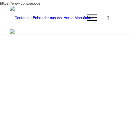
https://www.contoura.de
Fe – Ferrum
Contoura mit
Stahlrahmen, hoher
Fahrkomfort und
Langlebigkeit