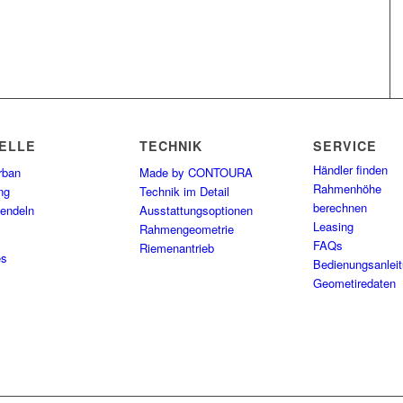
ELLE
TECHNIK
SERVICE
Händler finden
rban
Made by CONTOURA
Rahmenhöhe
ng
Technik im Detail
berechnen
endeln
Ausstattungsoptionen
Leasing
Rahmengeometrie
FAQs
Riemenantrieb
es
Bedienungsanlei
Geometiredaten