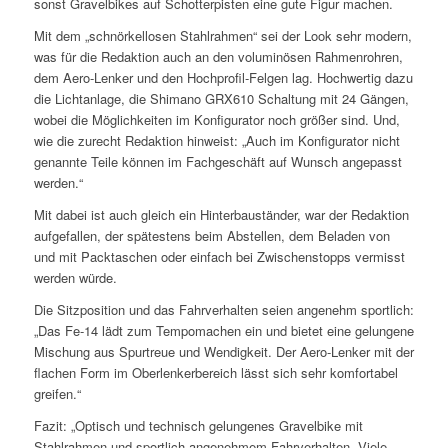
sonst Gravelbikes auf Schotterpisten eine gute Figur machen.
Mit dem „schnörkellosen Stahlrahmen“ sei der Look sehr modern,
was für die Redaktion auch an den voluminösen Rahmenrohren,
dem Aero-Lenker und den Hochprofil-Felgen lag. Hochwertig dazu
die Lichtanlage, die Shimano GRX610 Schaltung mit 24 Gängen,
wobei die Möglichkeiten im Konfigurator noch größer sind. Und,
wie die zurecht Redaktion hinweist: „Auch im Konfigurator nicht
genannte Teile können im Fachgeschäft auf Wunsch angepasst
werden.“
Mit dabei ist auch gleich ein Hinterbauständer, war der Redaktion
aufgefallen, der spätestens beim Abstellen, dem Beladen von
und mit Packtaschen oder einfach bei Zwischenstopps vermisst
werden würde.
Die Sitzposition und das Fahrverhalten seien angenehm sportlich:
„Das Fe-14 lädt zum Tempomachen ein und bietet eine gelungene
Mischung aus Spurtreue und Wendigkeit. Der Aero-Lenker mit der
flachen Form im Oberlenkerbereich lässt sich sehr komfortabel
greifen.“
Fazit: „Optisch und technisch gelungenes Gravelbike mit
Stahlrahmen und sportlich-angenehmem Fahrverhalten. Viele